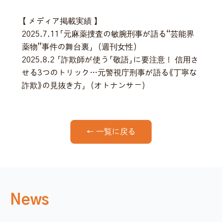
【 メディア掲載実績 】
2025.7.11「元⿇薬捜査の敏腕刑事が語る“芸能界
薬物”事件の舞台裏」（週刊⼥性）
2025.8.2 「詐欺師が使う「敬語」に要注意！ 信⽤さ
せる3つのトリック…元警視庁刑事が語る《丁寧な
詐欺》の⾒抜き⽅」（オトナンサー）
← 一覧に戻る
News