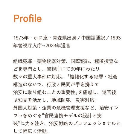
Profile
1973年・かに座・⻘森県出⾝／中国語通訳／1993
年警視庁⼊庁〜2023年退官
組織犯罪・薬物銃器対策、国際犯罪、秘匿捜査な
どを専⾨とし、警視庁にて30年にわたり
数々の重⼤事件に対応。 「複雑化する犯罪・社会
構造のなかで、⾏政と⺠間が⼿を携えて
治安に取り組むことの重要性」を痛感し、退官後
は知⾒を活かし、地域防犯・災害対応・
外国⼈対策・企業の危機管理⽀援など、治安イン
フラをめぐる“官⺠連携モデルの設計と実
装”に⼒を注き、治安戦略のプロフェッショナルと
して幅広く活動。